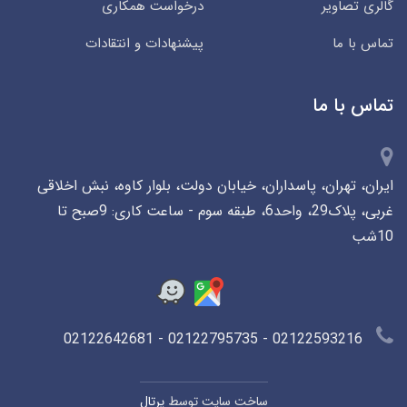
گالری تصاویر
درخواست همکاری
تماس با ما
پیشنهادات و انتقادات
تماس با ما
ایران، تهران، پاسداران، خیابان دولت، بلوار کاوه، نبش اخلاقی
غربی، پلاک29، واحد6، طبقه سوم - ساعت کاری: 9صبح تا
10شب
02122593216 - 02122795735 - 02122642681
ساخت سایت توسط
پرتال