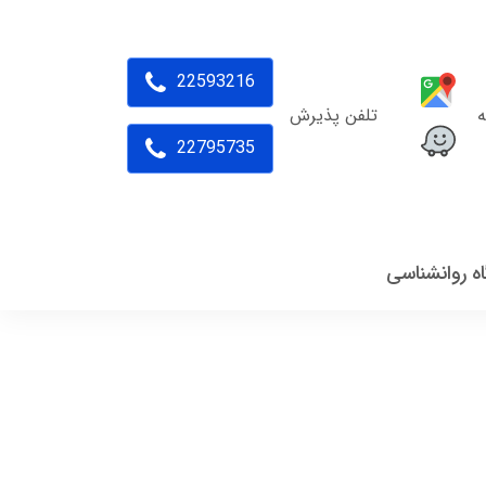
22593216
ه
تلفن پذیرش
22795735
اه روانشناسی