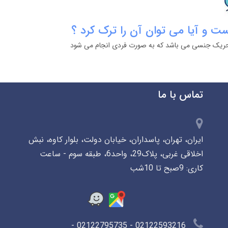
 و آیا می توان آن را ترک کرد ؟
تحریک جنسی می باشد که به صورت فردی انجام می شود
تماس با ما
ایران، تهران، پاسداران، خیابان دولت، بلوار کاوه، نبش
اخلاقی غربی، پلاک29، واحد6، طبقه سوم - ساعت
کاری: 9صبح تا 10شب
02122593216 - 02122795735 -