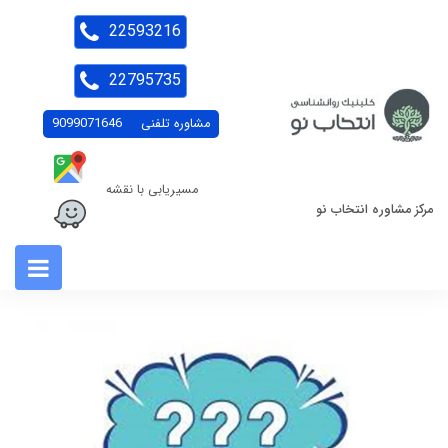
22593216
22795735
مشاوره تلفنی
9099071646
مسیریابی با نقشه
مرکز مشاوره انتخاب نو