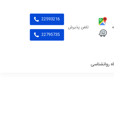
22593216
ه
تلفن پذیرش
22795735
اه روانشناسی