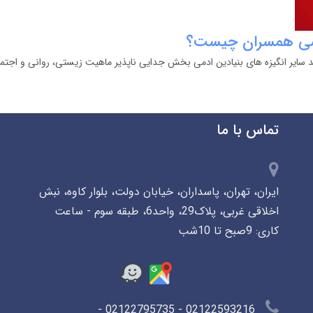
سی همسران چیست؟
د سایر انگیزه های بنیادین ادمی بخش جدایی ناپذیر ماهیت زیستی، روانی و اجت
تماس با ما
ایران، تهران، پاسداران، خیابان دولت، بلوار کاوه، نبش
اخلاقی غربی، پلاک29، واحد6، طبقه سوم - ساعت
کاری: 9صبح تا 10شب
02122593216 - 02122795735 -