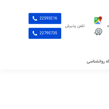
22593216
ه
تلفن پذیرش
22795735
اه روانشناسی