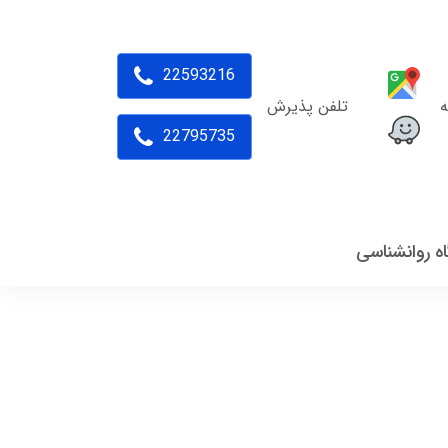
22593216
ه
تلفن پذیرش
22795735
اه روانشناسی