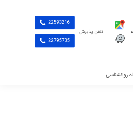
22593216
ه
تلفن پذیرش
22795735
اه روانشناسی