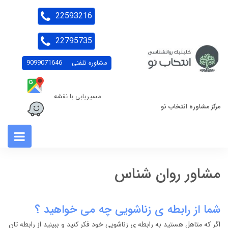
22593216
22795735
مشاوره تلفنی
9099071646
مسیریابی با نقشه
مرکز مشاوره انتخاب نو
مشاور روان شناس
شما از رابطه ی زناشویی چه می خواهید ؟
اگر که متاهل هستید به رابطه ی زناشویی خود فکر کنید و ببینید از رابطه تان