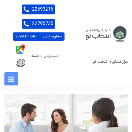
22593216
22795735
مشاوره تلفنی
9099071646
مسیریابی با نقشه
مرکز مشاوره انتخاب نو