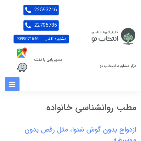
22593216
22795735
مشاوره تلفنی
9099071646
مسیریابی با نقشه
مرکز مشاوره انتخاب نو
مطب روانشناسی خانواده
ازدواج بدون گوش شنوا، مثل رقص بدون
موسیقیه