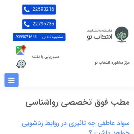
22593216
22795735
مشاوره تلفنی
9099071646
مسیریابی با نقشه
مرکز مشاوره انتخاب نو
مطب فوق تخصصی رواشناسی
سواد عاطفی چه تاثیری در روابط زناشویی
خواهد داشت ؟