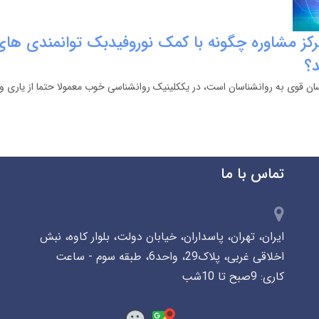
رکز مشاوره چگونه با کمک نوروفیدبک توانمندی های
؟
ان قوی به روانشناسان است، در یککلینیک روانشناسی خوب معمولا حتما از یاری و
تماس با ما
ایران، تهران، پاسداران، خیابان دولت، بلوار کاوه، نبش
اخلاقی غربی، پلاک29، واحد6، طبقه سوم - ساعت
کاری: 9صبح تا 10شب