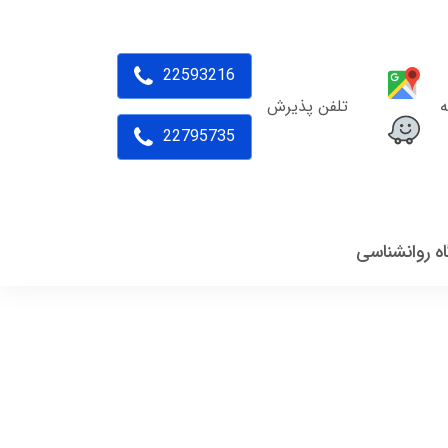
22593216
ه
تلفن پذیرش
22795735
اه روانشناسی