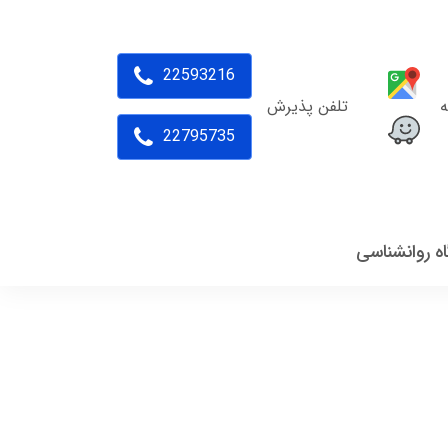
22593216
ه
تلفن پذیرش
22795735
اه روانشناسی