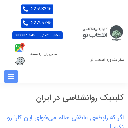
22593216
22795735
مشاوره تلفنی
9099071646
مسیریابی با نقشه
مرکز مشاوره انتخاب نو
کلینیک روانشناسی در ایران
اگر که رابطه‌ی عاطفی سالم می‌خوای این کارا رو
نکن !!