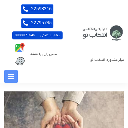
22593216
22795735
مشاوره تلفنی
9099071646
مسیریابی با نقشه
مرکز مشاوره انتخاب نو