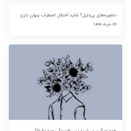
دلشوره‌های بی‌دلیل؟ شاید اختلال اضطراب پنهان داری
30 خرداد 1404
همه غمگین می‌شن؛ پس افسردگی چیه دقیقاً؟