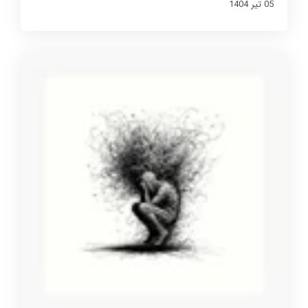
05 تير 1404