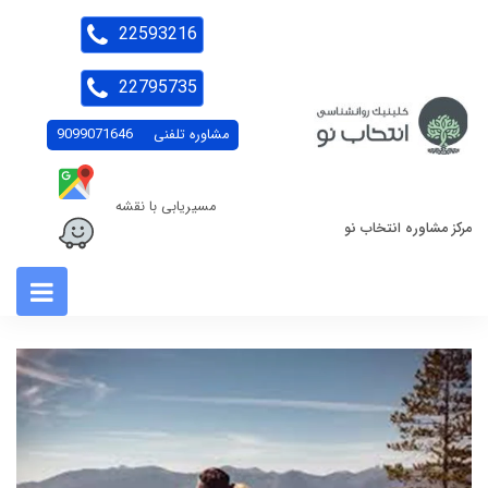
22593216
22795735
مشاوره تلفنی
9099071646
مسیریابی با نقشه
مرکز مشاوره انتخاب نو