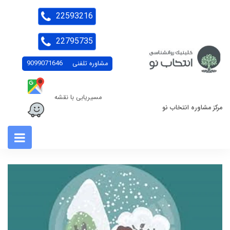
22593216
22795735
مشاوره تلفنی
9099071646
مسیریابی با نقشه
مرکز مشاوره انتخاب نو