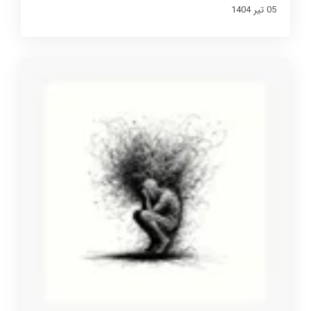
05 تير 1404