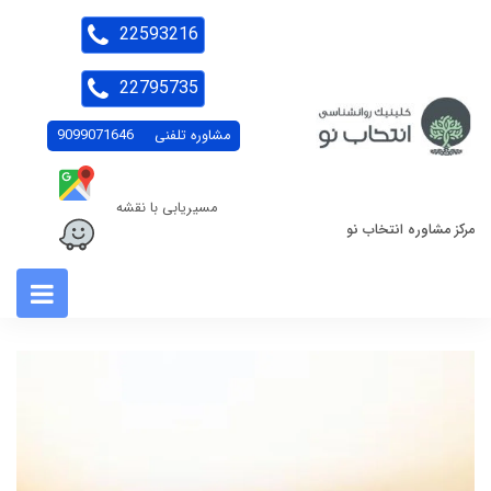
22593216
22795735
مشاوره تلفنی
9099071646
مسیریابی با نقشه
مرکز مشاوره انتخاب نو