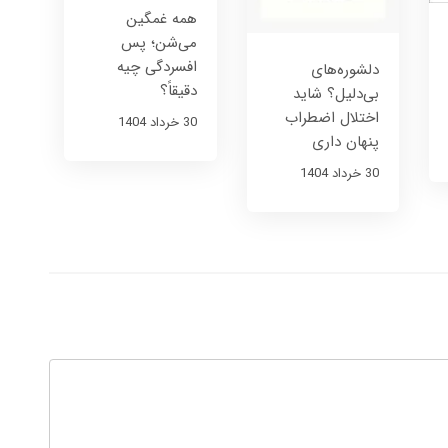
همه غمگین
می‌شن؛ پس
افسردگی چیه
دلشوره‌های
دقیقاً؟
بی‌دلیل؟ شاید
اختلال اضطراب
30 خرداد 1404
پنهان داری
30 خرداد 1404