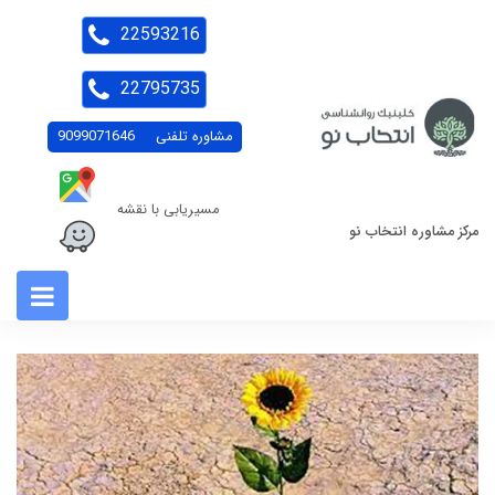
22593216
22795735
مشاوره تلفنی
9099071646
مسیریابی با نقشه
مرکز مشاوره انتخاب نو