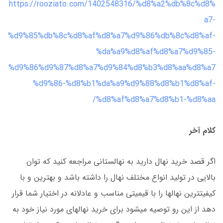
https://rooziato.com/1402548316/%d8%a2%db%8c%d8%
a7-
%d9%85%db%8c%d8%af%d8%a7%d9%86%db%8c%d8%af-
%da%a9%d8%af%d8%a7%d9%85-
%d9%86%d9%87%d8%a7%d9%84%d8%b3%d8%aa%d8%a7
%d9%86-%d8%b1%da%a9%d9%88%d8%b1%d8%af-
%d8%af%d8%a7%d8%b1-%d8%aa/
کلام آخر
اگر قصد خرید نهال دارید به نهالستانی مراجعه کنید که توان
بالایی در تولید انواع مختلف نهال را داشته باشد و بهترین و با
کیفیت­ترین نهال­ها را با قیمیتی مناسب و عادلانه در اختیار شما قرار
دهد از این رو توصیه می­شود برای خرید نهال­های مورد نیاز خود به