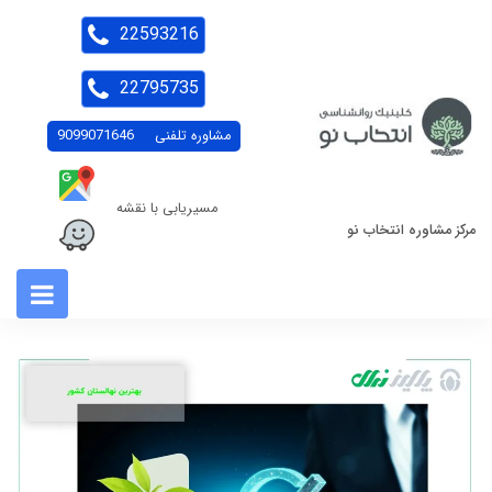
22593216
22795735
مشاوره تلفنی
9099071646
مسیریابی با نقشه
مرکز مشاوره انتخاب نو