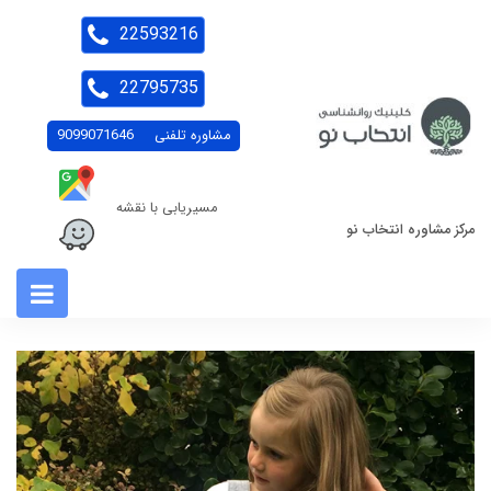
22593216
22795735
مشاوره تلفنی
9099071646
مسیریابی با نقشه
مرکز مشاوره انتخاب نو