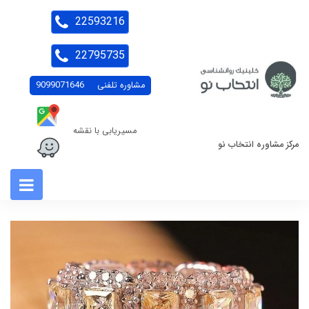
22593216
22795735
مشاوره تلفنی
9099071646
مسیریابی با نقشه
مرکز مشاوره انتخاب نو