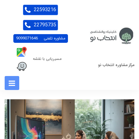
22593216
22795735
مشاوره تلفنی
9099071646
مسیریابی با نقشه
مرکز مشاوره انتخاب نو