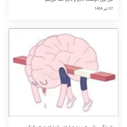
07 تير 1404