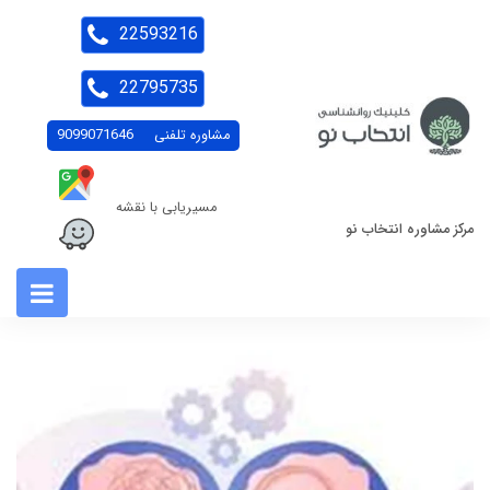
22593216
22795735
مشاوره تلفنی
9099071646
مسیریابی با نقشه
مرکز مشاوره انتخاب نو