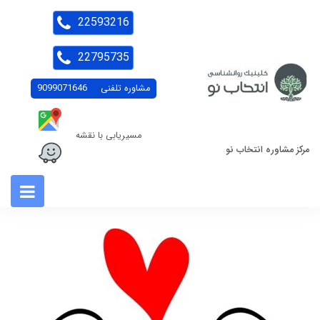
22593216
22795735
مشاوره تلفنی
9099071646
مسیریابی با نقشه
مرکز مشاوره انتخاب نو