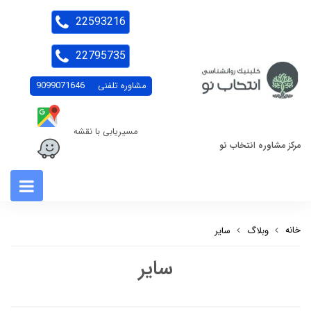
22593216
22795735
مشاوره تلفنی
9099071646
مسیریابی با نقشه
مرکز مشاوره انتخاب نو
خانه
وبلاگ
سایر
سایر