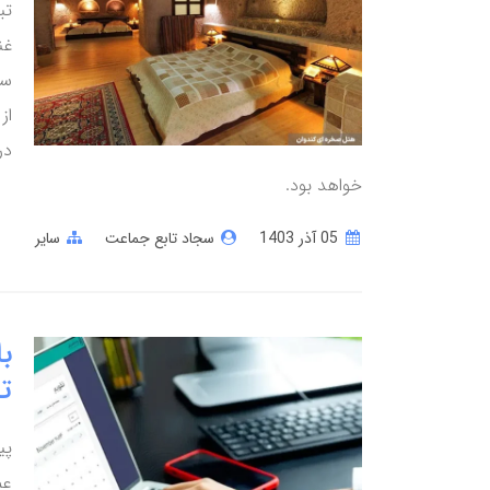
تب
غن
سا
از
در
خواهد بود.
05 آذر 1403
سجاد تابع جماعت
سایر
با
تر
پی
عم