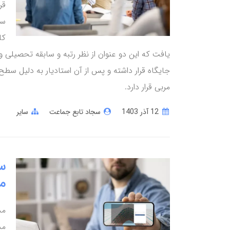
قر
سا
کل
یافت که این دو عنوان از نظر رتبه و سابقه تحصیلی و 
جایگاه قرار داشته و پس از آن استادیار به دلیل سط
مربی قرار دارد.
12 آذر 1403
سجاد تابع جماعت
سایر
س
مدیری
مد
مد