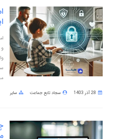
ا
ا
ام
و 
وا
سر
مح
28 آذر 1403
سجاد تابع جماعت
سایر
چر