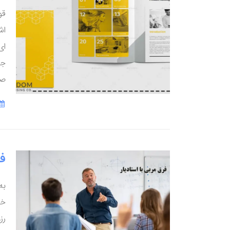
قو
اش
ای
جذ
صو
فر
به
خو
رز