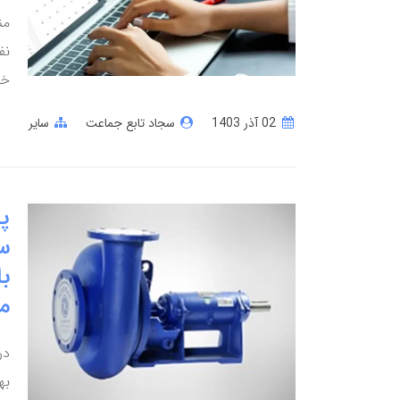
من
نف
خط
02 آذر 1403
سجاد تابع جماعت
سایر
سا
با
م
در
به