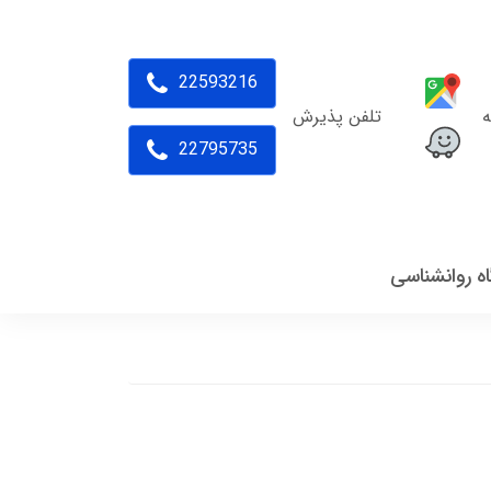
22593216
ه
تلفن پذیرش
22795735
اه روانشناسی