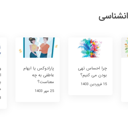
انشناسی
چرا احساس تهی
پارادوکس یا ابهام
و
بودن می کنیم؟
عاطفی به چه
ا
معناست؟
ب
15 فروردین 1403
م
25 مهر 1403
23 خ