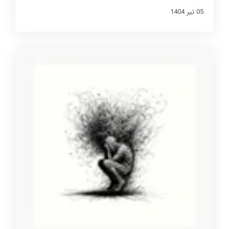
05 تير 1404