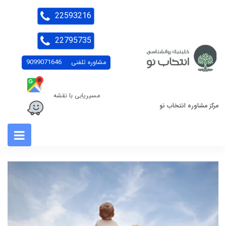
22593216
22795735
مشاوره تلفنی
9099071646
مسیریابی با نقشه
مرکز مشاوره انتخاب نو