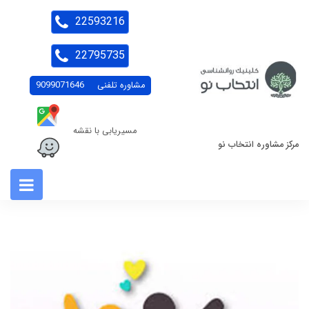
22593216
22795735
مشاوره تلفنی
9099071646
مسیریابی با نقشه
مرکز مشاوره انتخاب نو