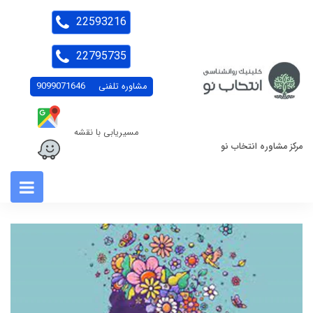
22593216
22795735
مشاوره تلفنی
9099071646
مسیریابی با نقشه
مرکز مشاوره انتخاب نو