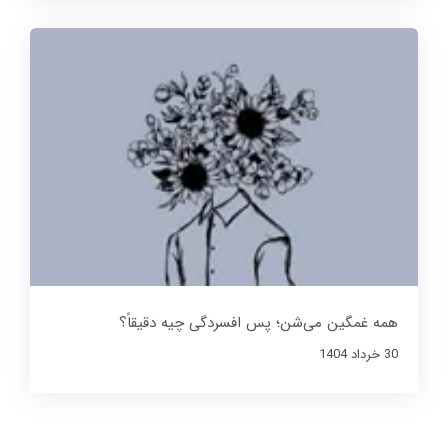
همه غمگین می‌شن؛ پس افسردگی چیه دقیقاً؟
30 خرداد 1404