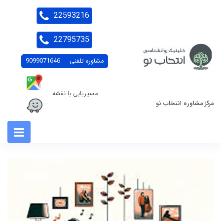
22593216
22795735
مشاوره تلفنی
9099071646
مسیریابی با نقشه
مرکز مشاوره انتخاب نو