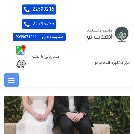
22593216
22795735
مشاوره تلفنی
9099071646
مسیریابی با نقشه
مرکز مشاوره انتخاب نو