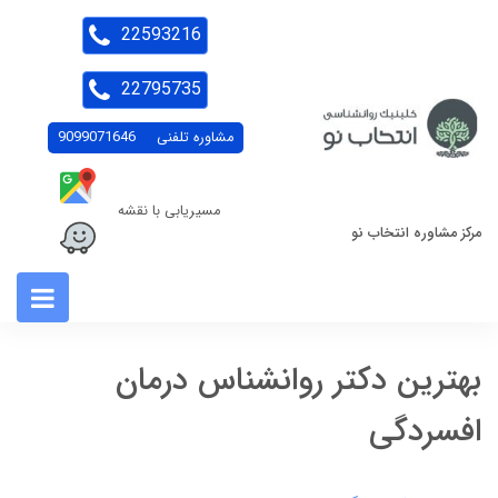
22593216
22795735
مشاوره تلفنی
9099071646
مسیریابی با نقشه
مرکز مشاوره انتخاب نو
بهترین دکتر روانشناس درمان
افسردگی