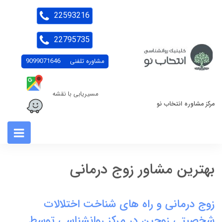
22593216
22795735
مشاوره تلفنی
9099071646
مسیریابی با نقشه
مرکز مشاوره انتخاب نو
بهترین مشاور زوج درمانی
زوج درمانی و راه های شناخت اختلالات
شخصیتی زوجین در مرکز روانشناسی توسط