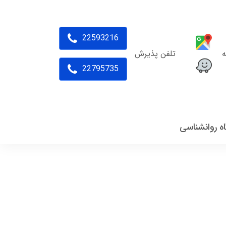
22593216
ه
تلفن پذیرش
22795735
اه روانشناسی