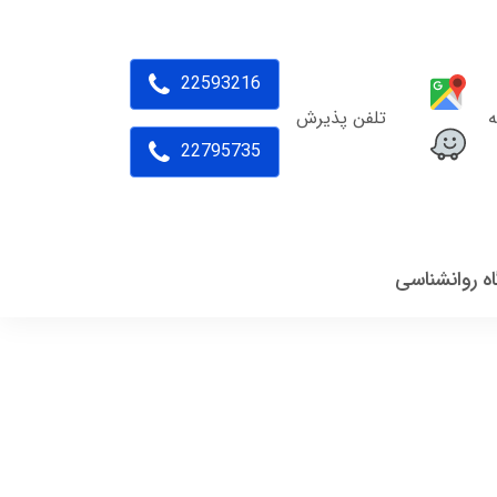
22593216
ه
تلفن پذیرش
22795735
اه روانشناسی