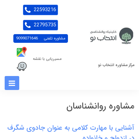
22593216
22795735
مشاوره تلفنی
9099071646
مسیریابی با نقشه
مرکز مشاوره انتخاب نو
مشاوره روانشناسان
آشنایی با مهارت کلامی به عنوان جادوی شگرف
در ازدواج و خانواده