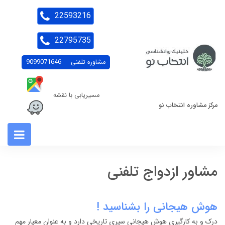
22593216
22795735
مشاوره تلفنی
9099071646
مسیریابی با نقشه
مرکز مشاوره انتخاب نو
مشاور ازدواج تلفنی
هوش هیجانی را بشناسید !
درک و به کارگیری هوش هیجانی سیری تاریخی دارد و به عنوان معیار مهم