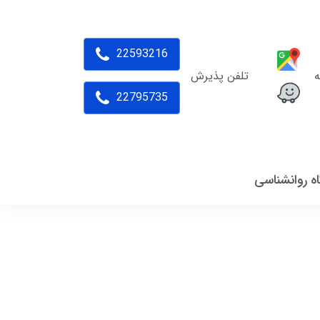
22593216
ه
تلفن پذیرش
22795735
اه روانشناسی