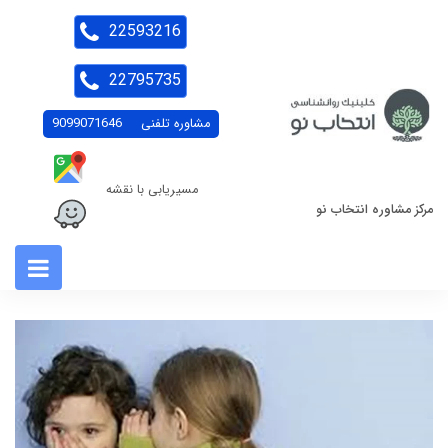
22593216
22795735
مشاوره تلفنی
9099071646
مسیریابی با نقشه
مرکز مشاوره انتخاب نو