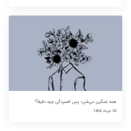
همه غمگین می‌شن؛ پس افسردگی چیه دقیقاً؟
30 خرداد 1404