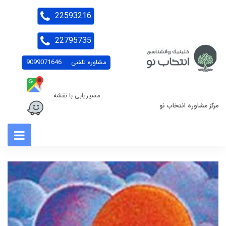
22593216
22795735
مشاوره تلفنی
9099071646
مسیریابی با نقشه
مرکز مشاوره انتخاب نو