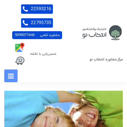
22593216
22795735
مشاوره تلفنی
9099071646
مسیریابی با نقشه
مرکز مشاوره انتخاب نو