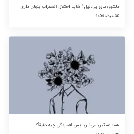
دلشوره‌های بی‌دلیل؟ شاید اختلال اضطراب پنهان داری
30 خرداد 1404
همه غمگین می‌شن؛ پس افسردگی چیه دقیقاً؟