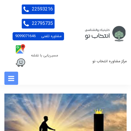
22593216
22795735
مشاوره تلفنی
9099071646
مسیریابی با نقشه
مرکز مشاوره انتخاب نو