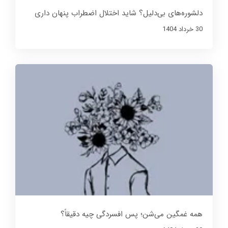
دلشوره‌های بی‌دلیل؟ شاید اختلال اضطراب پنهان داری
30 خرداد 1404
همه غمگین می‌شن؛ پس افسردگی چیه دقیقاً؟