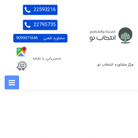
22593216
22795735
مشاوره تلفنی
9099071646
مسیریابی با نقشه
مرکز مشاوره انتخاب نو