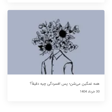
همه غمگین می‌شن؛ پس افسردگی چیه دقیقاً؟
30 خرداد 1404