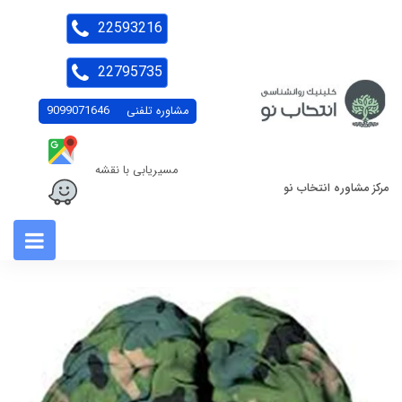
22593216
22795735
مشاوره تلفنی
9099071646
مسیریابی با نقشه
مرکز مشاوره انتخاب نو