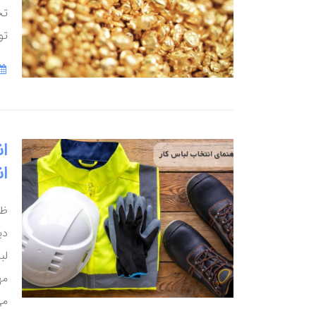
تح
تو
ا
ان
ظا
دی
لب
مه
می