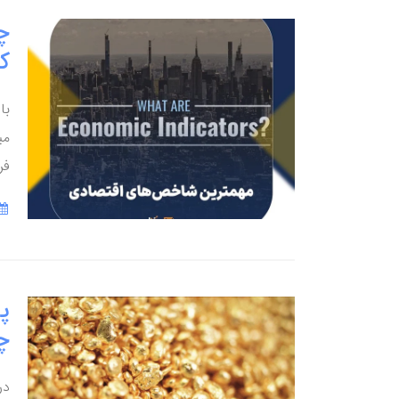
چ
ک
می
فر
پ
چ
در