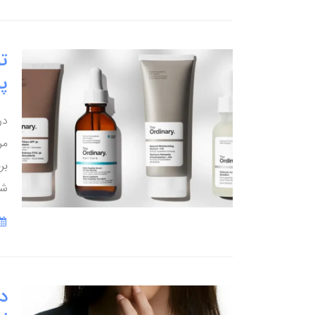
تو
پ
در
مر
شف
د