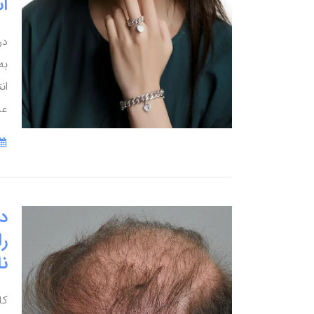
ا
در
به
ان
عل
د
را
ن
کا