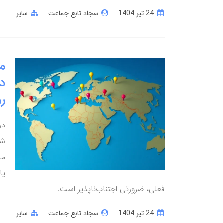
24 تير 1404
سجاد تابع جماعت
سایر
م
د
ر
در
شغ
ما
یا
فعلی، ضرورتی اجتناب‌ناپذیر است.
24 تير 1404
سجاد تابع جماعت
سایر