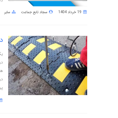
19 خرداد 1404
سجاد تابع جماعت
سایر
د
یک
در
ها
در
پی