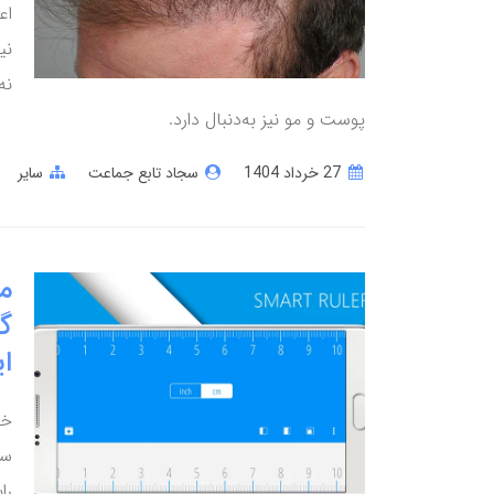
اع
نی
نه
پوست و مو نیز به‌دنبال دارد.
27 خرداد 1404
سجاد تابع جماعت
سایر
گ
ای
خط
سر
را