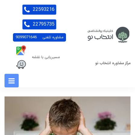
22593216
22795735
مشاوره تلفنی
9099071646
مسیریابی با نقشه
مرکز مشاوره انتخاب نو