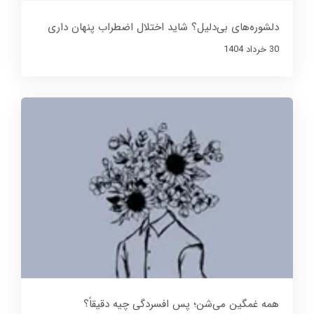
دلشوره‌های بی‌دلیل؟ شاید اختلال اضطراب پنهان داری
30 خرداد 1404
همه غمگین می‌شن؛ پس افسردگی چیه دقیقاً؟