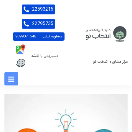
22593216
22795735
مشاوره تلفنی
9099071646
مسیریابی با نقشه
مرکز مشاوره انتخاب نو